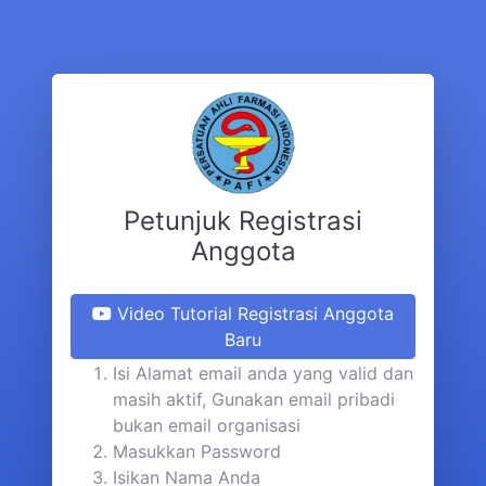
Petunjuk Registrasi
Anggota
Video Tutorial Registrasi Anggota
Baru
Isi Alamat email anda yang valid dan
masih aktif, Gunakan email pribadi
bukan email organisasi
Masukkan Password
Isikan Nama Anda